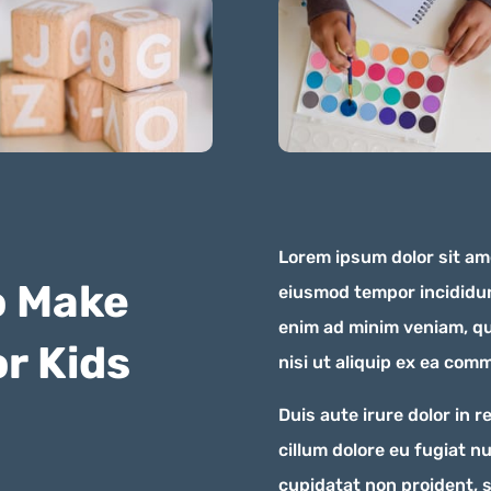
Lorem ipsum dolor sit ame
o Make
eiusmod tempor incididun
enim ad minim veniam, qu
r Kids
nisi ut aliquip ex ea co
Duis aute irure dolor in r
cillum dolore eu fugiat n
cupidatat non proident, 